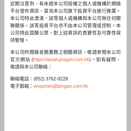
本網站所載信息爲一般信息，並不構成專業意見或建議。建議瀏覽
近期注意到，有未經本公司授權之個人或機構於網絡
本網站的人士應獲取獨立的專業意見。
平台發布資訊，冒充本公司旗下投資平台進行推廣。
投資有一定風險。單位或股份價格及其收入可能下跌，亦可能上
本公司特此澄清，該等個人或機構與本公司無任何關
升，而過往表現並不代表未來表現的指引。中國平安資產管理(香港)
聯關係，該等投資平台亦不由本公司管理或控制。本
有限公司(「中國平安資產管理(香港)」)不保證其所管理的基金的表
公司特此提醒公眾，對上述資訊的真實性及可靠性保
現。
持警惕。
投資基金往往涉及投資國際市場。除一般投資風險外，國際投資還
本公司所開展各類業務之相關資訊，敬請參閱本公司
會因貨幣價值的不利波動、公認會計原則的差異或其他國家的經濟
官方網站 (
https://asset.pingan.com.hk
)。如有疑問，
或政治局勢動盪，而承受損失全部或部分資金的風險。投資新興市
敬請與本公司聯絡：
場還會加劇其他風險，例如波幅上升及交投可能淡靜。
聯絡電話：(852) 3762-9228
電子郵箱：
enquiries@pingan.com.hk
尤是投資交易所買賣基金(「ETF」)，您是購買在一個或多個證券交
易所上市的股份或單位。股份或單位價格將由交易市場供求決定，
未必與有關ETF的每股或每單位資產淨值相等。在任何時候，股價
可能較資產淨值出現折讓或溢價。然而，由於交易所買賣基金的結
構使然，預期股價較資產淨值出現大幅折讓或溢價不會長期存在。
任何預測或範例（包括其中使用的計算）僅為說明之用，並不保證
準確或完整。請注意ETF的股份或單位的贖回僅限於指定參與證券