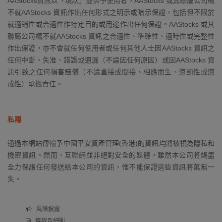
AAStocks資訊以「現狀」提供予使用者。AAStocks 或其聯屬公司概
不就AAStocks 資訊作出任何形式之明示或暗示保證，包括但不限於
就適銷性或合適性作特定目的或用途作出任何保證。AAStocks 或其
聯屬公司概不就AAStocks 資訊之合適性、準確性、適時性或完整性
作出保證，亦不會就任何使用者或任何其他人士因AAStocks 資訊之
任何中斷、失准、錯誤或遺漏（不論因任何原因）或因AAStocks 資
訊引致之任何損害賠償（不論直接或間接、相應而生、懲罰性或懲
戒性）承擔責任。
私隱
通過本網站傳輸予中國平安資產管理(香港)的資訊均將被視為隱私和
機密資訊。然而，互聯網並非絕對安全的媒體，雖然本公司將竭盡
全力保護任何發送給本公司的資訊，惟不能保證這些資訊將萬無一
失。
風險披露
條款及細則