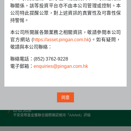
聯關係，該等投資平台亦不由本公司管理或控制。本
公司特此提醒公眾，對上述資訊的真實性及可靠性保
持警惕。
本公司所開展各類業務之相關資訊，敬請參閱本公司
官方網站 (
https://asset.pingan.com.hk
)。如有疑問，
敬請與本公司聯絡：
聯絡電話：(852) 3762-9228
電子郵箱：
enquiries@pingan.com.hk
公司動態
24.04.2026
平安資管（香港）宣佈兩隻「港股+美股」ETF產品納入南向互聯互通
同意
11.03.2026
平安資管（香港）榮獲《亞洲資產管理》2026年度ETF大獎兩項殊荣
02.02.2026
平安貨幣基金獲聯合國際確認維持「AAAmf」評級