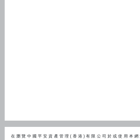
集中風險
基金將主要投資於以美元計價及結算短期存款及優質貨幣
的廣泛投資基金比較，基金很可能更為波動。基金的價值
經濟、政治、政策、外匯、流動性、稅務、法律或監管事
新興市場風險
基金投資於新興市場，可能涉及在投資於發展較成熟市場
素，例如流動性風險、貨幣風險/管制、政治及經濟不確定
風險以及大幅波動之可能。
貨幣風險
基金的相關投資可以基礎貨幣以外的貨幣結算。此外，個
貨幣計算。基金的資產淨值可受到此等貨幣與基礎貨幣之
響。
人民幣貨幣風險及人民幣類別風險
在瀏覽中國平安資產管理(香港)有限公司於或使用本網站