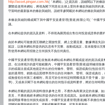
http://asset.pingan.com.hk
(「本網站」)之資訊前，請細閱以下的條款
人民幣現時不可自由兌換，並受外匯管制及限制的規管，
瀏覽或使用本網站，將視為閣下同意在法律上受到本條款與細則所約束
的匯率變動而受到不利影響。
守當時的最新版本的條款與細則。請經常參閱載於本網站的條款與細則
貨幣兌換亦須受制於基金將款項兌換為人民幣的能力（鑒
本條款與細則構成閣下與中國平安資產管理(香港)有限公司(「中國平安
而這可能影響基金應付人民幣計值單位類別的單位持有人
議。
可能延遲支付贖回款項。
以非人民幣為基礎貨幣的投資者如投資於人民幣類別須承
在本網站提供的資訊及資料，不得視為購買或出售任何投資或證券的要
投資者的基礎貨幣不會貶值。人民幣的任何貶值可能對投
造成不利影響。
由於本網站可能會因互聯網之開放性質、網上交通流量、數據傳送失誤
儘管離岸人民幣（「CNH」）及境內人民幣（「CNY」
延誤，以致本網站所提供的訊息有不完整、改動或訛誤，並未能發出完整
對使用本網站而招致之任何損失不負任何責任。
買賣。CNH與CNY間出現任何差異，可能對投資者構成不
13.
與子基金以資本派息有關的風險
中國平安資產管理(香港)並無就本網站或本網站所載或提述的資訊或
證。在法律准許的盡可能範圍內，中國平安資產管理(香港)茲明確排除
示的或藉法規或其他規定作出的任何條件、聲明、保證或責任(包括但
以資本支付股息等於向投資者歸還或提取其部分原投資額
途的適用性、銷路或品質標準而作出的任何條件、聲明、保證或責任，
任何該等派息可能導致每單位資產淨值即時減少。
或無侵犯任何第三者權利，而且可於任何特定時間獲得及不受干擾，沒
準)，又或表示閣下在本網站發出的任何指示或資料要求，將於任何時間
本網站所載的資訊和資料僅供參考之用，不應作為商業決定的依據。如
中國平安精選投資基金系列－ 平安貨幣基金（“本基金”)已獲香港證券及期貨事務監察委
給予官方推薦或背書，亦不代表其對本基金的商業價值或其表現作出保證。此並不指本
意見，不應依賴經本網站所提供的任何意見或資訊。如依賴本網站所載
類別投資者的適合性作出背書）。本網站部分資料是取自中國平安資產管理（香港）有限
接或間接導致任何損失或損害，中國平安資產管理(香港)概不承擔任何責
所編寫。就由外界提供的資料（如披露），中國平安資產管理（香港）相信是準確及完
證關於報導財經的資訊、資料或數據是準確、可靠及最新的。