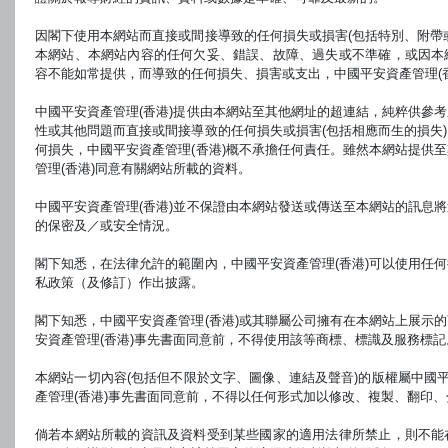
險，投資者不應單憑本網站而作出投資決定。過去表現不代表將來表現。基金價格可升
由中國平安資產管理（香港）刊發，並未經證監會審核。
因閣下使用本網站而直接或間接導致的任何損失或損害(包括特別、附帶
本網站、本網站內容的任何欠妥、錯誤、故障、過失或不準確，或因本
容不能如常提供，而導致的任何損失、損害或支出，中國平安資產管理(
中國平安資產管理(香港)提供由本網站至其他網址的超連結，純粹供參
性或其他問題而直接或間接導致的任何損失或損害(包括相應而生的損失
何損失，中國平安資產管理(香港)概不承擔任何責任。雖然本網站提供
管理(香港)同意有關網站所載的資料。
中國平安資產管理(香港)並不保證由本網站發送或傳送至本網站的訊息
的保密及／或安全情況。
閣下知悉，在法律允許的範圍內，中國平安資產管理(香港)可以使用任
私政策（及修訂）作出披露。
閣下知悉，中國平安資產管理(香港)或其聯屬公司擁有在本網站上展示
安資產管理(香港)事先書面同意前，不得使用該等商標、標識及服務標記
本網站一切內容(包括但不限於文字、圖像、連結及聲音)的版權屬中國平
產管理(香港)事先書面同意前，不得以任何形式加以修改、複製、翻印
倘若本網站所載的資訊及資料受到某些國家的適用法律所禁止，則不能