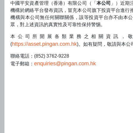
中國平安資產管理（香港）有限公司（「
本公司
」）近期
波動性及流動性風險
：
新興市場的債務證券可能較發展水
機構於網絡平台發布資訊，冒充本公司旗下投資平台進行
性。於該等市場買賣的證券價格可能面臨波動。該等證券
機構與本公司無任何關聯關係，該等投資平台亦不由本公
產生重大交易成本。
眾，對上述資訊的真實性及可靠性保持警惕。
銀行存款有關的風險
本公司所開展各類業務之相關資訊，
https://asset.pingan.com.hk
(
)。如有疑問，敬請與本公
銀行存款涉及相關金融機構的信貸風險。基金也可將存款
賬戶。基金的存款未必受任何存款保障計劃的保障，或存
聯絡電話：(852) 3762-9228
以彌補基金存放的全數金額。因此，若相關金融機構違約
enquiries@pingan.com.hk
電子郵箱：
歐元區風險
鑒於對歐元區若干國家的主權債務風險的持續憂慮，基金在
動性、貨幣及違約等風險。任何不利的事件，例如主權國的
區，都可能對基金的價值產生負面的影響。
與銷售及回購協議有關的風險
若存放抵押品的對手方一旦違約，收回存放在外的抵押品